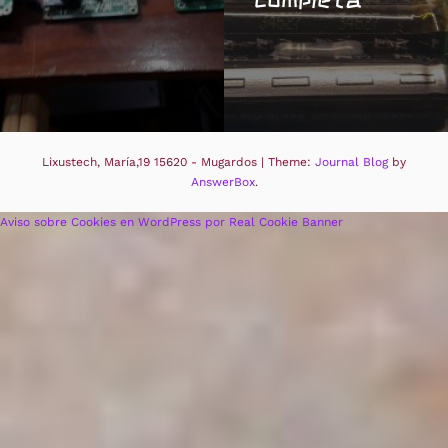
Lixustech, María,19 15620 - Mugardos
|
Theme:
Journal Blog
by
AnswerBox
.
Aviso sobre Cookies en WordPress por Real Cookie Banner