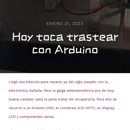
ENERO 31, 2023
Hoy toca trastear
con Arduino
Llegó una báscula para reparar ya del siglo pasado con la
electrónica dañada. Pero la galga extensiométrica era de muy
buena calidad, valía la pena tratar de recuperarla. Para ello se
recurrió a un Arduino UNO, el conversor A/D HX711, un display
LCD y componentes varios.