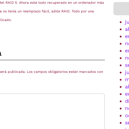
del RAID 5. Ahora está todo recuperado en un ordenador más
 no tenía un reemplazo fácil, adiós RAID. Todo por una
licado.
j
a
e
n
e
a
n
s
j
será publicada.
Los campos obligatorios están marcados con
m
a
e
d
n
o
s