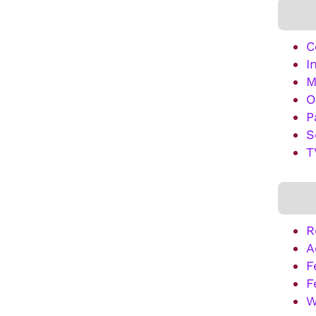
C
I
M
O
P
S
T
R
A
F
F
W