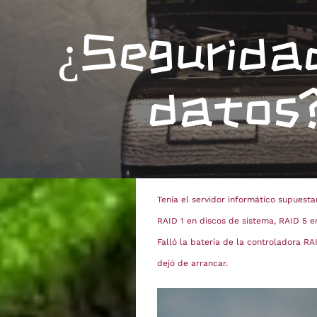
¿Segurida
datos?
Tenía el servidor informático supuest
RAID 1 en discos de sistema, RAID 5 e
Falló la batería de la controladora RAI
dejó de arrancar.