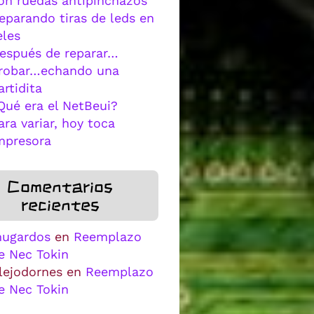
on ruedas antipinchazos
eparando tiras de leds en
eles
espués de reparar…
robar…echando una
artidita
Qué era el NetBeui?
ara variar, hoy toca
mpresora
Comentarios
recientes
ugardos
en
Reemplazo
e Nec Tokin
lejodornes
en
Reemplazo
e Nec Tokin