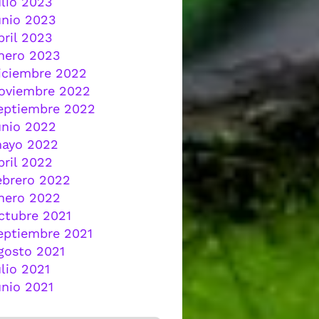
ulio 2023
unio 2023
bril 2023
nero 2023
iciembre 2022
oviembre 2022
eptiembre 2022
unio 2022
ayo 2022
bril 2022
ebrero 2022
nero 2022
ctubre 2021
eptiembre 2021
gosto 2021
ulio 2021
unio 2021