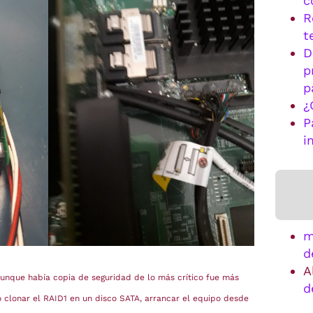
c
R
t
D
p
p
¿
P
i
m
d
A
aunque había copia de seguridad de lo más crítico fue más
d
o clonar el RAID1 en un disco SATA, arrancar el equipo desde