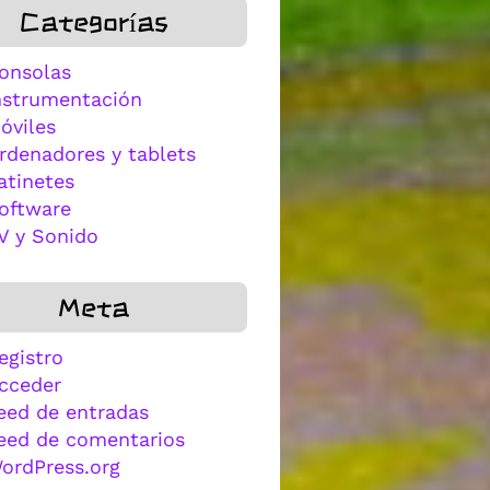
Categorías
onsolas
nstrumentación
óviles
rdenadores y tablets
atinetes
oftware
V y Sonido
Meta
egistro
cceder
eed de entradas
eed de comentarios
ordPress.org