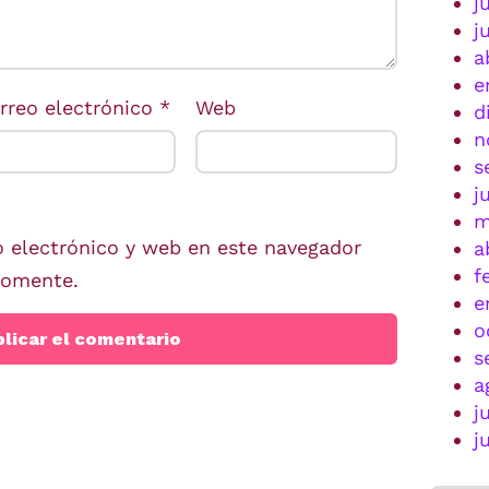
j
j
a
e
rreo electrónico
*
Web
d
n
s
j
m
 electrónico y web en este navegador
a
f
comente.
e
o
s
a
j
j