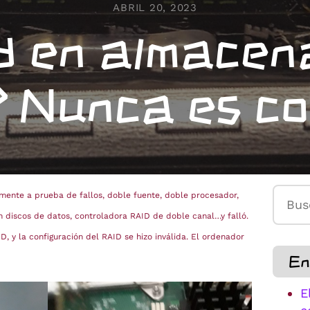
ABRIL 20, 2023
d en almacen
 Nunca es c
Buscar
amente a prueba de fallos, doble fuente, doble procesador,
n discos de datos, controladora RAID de doble canal…y falló.
D, y la configuración del RAID se hizo inválida. El ordenador
En
E